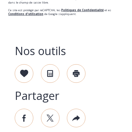
dans le champ de saisie libre.
Ce site est protégé par reCAPTCHA, les
Politiques de Confidentialité
et es
Conditions d'utilisation
de Google s'appliquent.
Nos outils
Sélectionner
Calculatrice
Imprimer
Partager
facebook
twitter
Plus
de