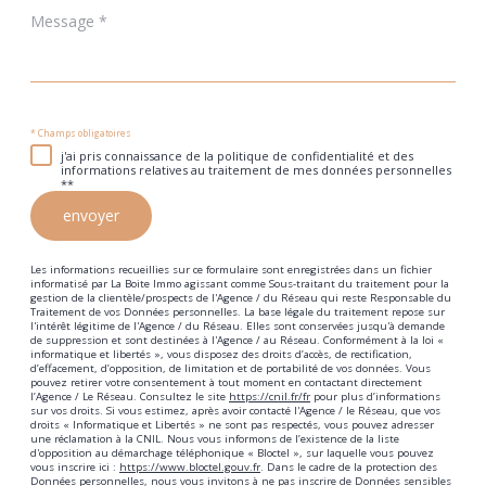
Message
*
* Champs obligatoires
j'ai pris connaissance de la politique de confidentialité et des
informations relatives au traitement de mes données personnelles
**
envoyer
Les informations recueillies sur ce formulaire sont enregistrées dans un fichier
informatisé par La Boite Immo agissant comme Sous-traitant du traitement pour la
gestion de la clientèle/prospects de l'Agence / du Réseau qui reste Responsable du
Traitement de vos Données personnelles. La base légale du traitement repose sur
l'intérêt légitime de l'Agence / du Réseau. Elles sont conservées jusqu'à demande
de suppression et sont destinées à l'Agence / au Réseau. Conformément à la loi «
informatique et libertés », vous disposez des droits d’accès, de rectification,
d’effacement, d’opposition, de limitation et de portabilité de vos données. Vous
pouvez retirer votre consentement à tout moment en contactant directement
l’Agence / Le Réseau. Consultez le site
https://cnil.fr/fr
pour plus d’informations
sur vos droits. Si vous estimez, après avoir contacté l'Agence / le Réseau, que vos
droits « Informatique et Libertés » ne sont pas respectés, vous pouvez adresser
une réclamation à la CNIL. Nous vous informons de l’existence de la liste
d'opposition au démarchage téléphonique « Bloctel », sur laquelle vous pouvez
vous inscrire ici :
https://www.bloctel.gouv.fr
. Dans le cadre de la protection des
Données personnelles, nous vous invitons à ne pas inscrire de Données sensibles