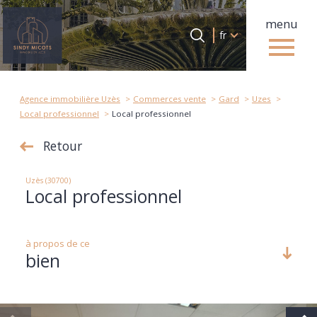
menu
Langue
Langue
fr
0
Accueil
fr
Agence immobilière Uzès
Commerces vente
Gard
Uzes
Local professionnel
Local professionnel
Retour
Uzès (30700)
Local professionnel
à propos de ce
bien