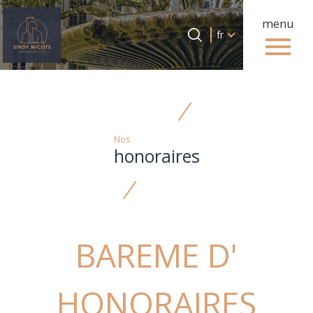
menu
Langue
Langue
fr
0
Accueil
fr
Nos
honoraires
BAREME D'
HONORAIRES