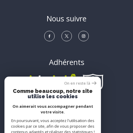
Nous suivre
Adhérents
On en reste là
Comme beaucoup, notre site
utilise les cookies
On aimerait vous accompagner pendant
votre visite.
© 2022
Tous droits réservés
En poursuivant, vous acceptez l'utilisation des
cookies par ce site, afin de vous proposer des
Traduction powered by Google
contenus adaptés et réaliser des statistiques !