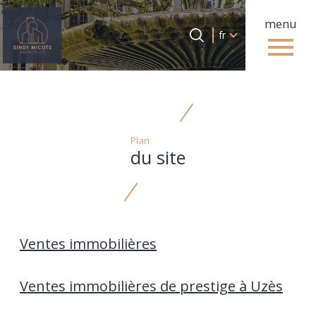
menu
Langue
Langue
fr
0
Accueil
fr
Plan
du site
Ventes immobilières
Ventes immobilières de prestige à Uzès