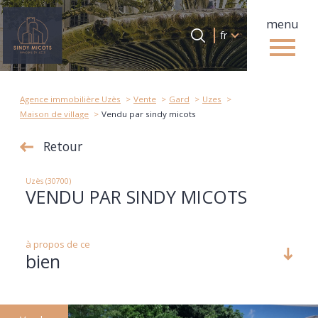
menu
Langue
Langue
fr
0
Accueil
fr
Agence immobilière Uzès
Vente
Gard
Uzes
Maison de village
Vendu par sindy micots
Retour
Uzès (30700)
VENDU PAR SINDY MICOTS
à propos de ce
bien