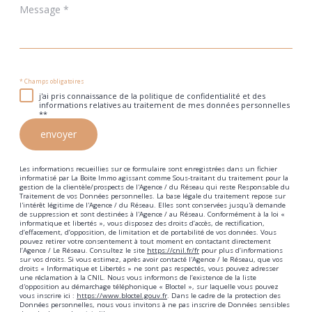
Message
*
* Champs obligatoires
j'ai pris connaissance de la politique de confidentialité et des
informations relatives au traitement de mes données personnelles
**
envoyer
Les informations recueillies sur ce formulaire sont enregistrées dans un fichier
informatisé par La Boite Immo agissant comme Sous-traitant du traitement pour la
gestion de la clientèle/prospects de l'Agence / du Réseau qui reste Responsable du
Traitement de vos Données personnelles. La base légale du traitement repose sur
l'intérêt légitime de l'Agence / du Réseau. Elles sont conservées jusqu'à demande
de suppression et sont destinées à l'Agence / au Réseau. Conformément à la loi «
informatique et libertés », vous disposez des droits d’accès, de rectification,
d’effacement, d’opposition, de limitation et de portabilité de vos données. Vous
pouvez retirer votre consentement à tout moment en contactant directement
l’Agence / Le Réseau. Consultez le site
https://cnil.fr/fr
pour plus d’informations
sur vos droits. Si vous estimez, après avoir contacté l'Agence / le Réseau, que vos
droits « Informatique et Libertés » ne sont pas respectés, vous pouvez adresser
une réclamation à la CNIL. Nous vous informons de l’existence de la liste
d'opposition au démarchage téléphonique « Bloctel », sur laquelle vous pouvez
vous inscrire ici :
https://www.bloctel.gouv.fr
. Dans le cadre de la protection des
Données personnelles, nous vous invitons à ne pas inscrire de Données sensibles