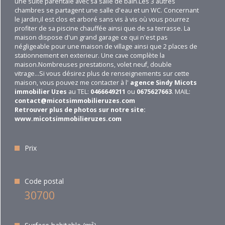
une suite parentale avec sa salle de bain.Les 3 autres
chambres se partagent une salle d'eau et un WC. Concernant
le jardin,il est clos et arboré sans vis à vis où vous pourrez
profiter de sa piscine chauffée ainsi que de sa terrasse. La
maison dispose d'un grand garage ce qui n'est pas
négligeable pour une maison de village ainsi que 2 places de
stationnement en exterieur. Une cave complète la
maison.Nombreuses prestations, volet neuf, double
vitrage...Si vous désirez plus de renseignements sur cette
maison, vous pouvez me contacter à l'
agence Sindy Micots
immobilier Uzes
au TEL:
0466649211
ou
0675627663
. MAIL:
contact@micotsimmobilieruzes.com
Retrouver plus de photos sur notre site:
www.micotsimmobilieruzes.com
Prix
Code postal
30700