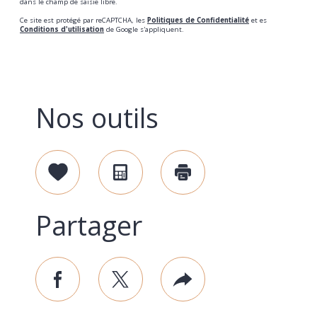
dans le champ de saisie libre.
Ce site est protégé par reCAPTCHA, les
Politiques de Confidentialité
et es
Conditions d'utilisation
de Google s'appliquent.
Nos outils
Sélectionner
Calculatrice
Imprimer
Partager
facebook
twitter
Plus
de