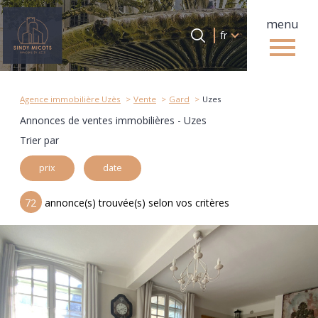
menu
Langue
Langue
fr
0
Accueil
fr
Agence immobilière Uzès
Vente
Gard
Uzes
Annonces de ventes immobilières - Uzes
Trier par
prix
date
72
annonce(s) trouvée(s) selon vos critères