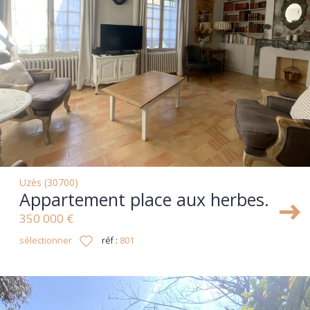
Uzès (30700)
Appartement place aux herbes.
350 000 €
sélectionner
réf :
801