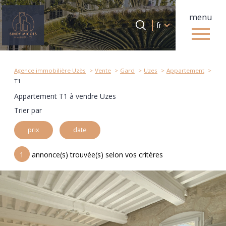
menu
Langue
Langue
fr
0
Accueil
fr
Agence immobilière Uzès
Vente
Gard
Uzes
Appartement
T1
Appartement T1 à vendre Uzes
Trier par
prix
date
1
annonce(s) trouvée(s) selon vos critères